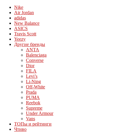
Nike
Air Jordan
adidas
New Balance
ASICS
Travis Scott
Yeezy
Другие бренды
ANTA
Balenciaga
Converse
Dior
FILA
Levi’s
Li-Ning
Off-White
Prada
PUMA
Reebok
Supreme
Under Armour
Vans
ТОПы и рейтинги
Чтиво