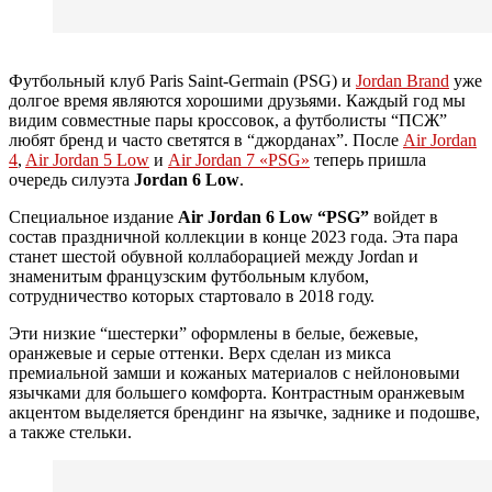
Футбольный клуб Paris Saint-Germain (PSG) и
Jordan Brand
уже
долгое время являются хорошими друзьями. Каждый год мы
видим совместные пары кроссовок, а футболисты “ПСЖ”
любят бренд и часто светятся в “джорданах”. После
Air Jordan
4
,
Air Jordan 5 Low
и
Air Jordan 7 «PSG»
теперь пришла
очередь силуэта
Jordan 6 Low
.
Специальное издание
Air Jordan 6 Low “PSG”
войдет в
состав праздничной коллекции в конце 2023 года. Эта пара
станет шестой обувной коллаборацией между Jordan и
знаменитым французским футбольным клубом,
сотрудничество которых стартовало в 2018 году.
Эти низкие “шестерки” оформлены в белые, бежевые,
оранжевые и серые оттенки. Верх сделан из микса
премиальной замши и кожаных материалов с нейлоновыми
язычками для большего комфорта. Контрастным оранжевым
акцентом выделяется брендинг на язычке, заднике и подошве,
а также стельки.