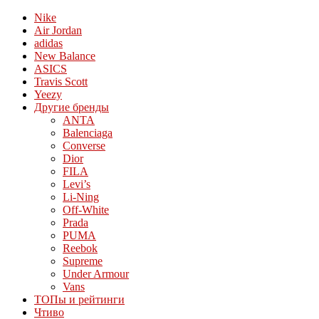
Nike
Air Jordan
adidas
New Balance
ASICS
Travis Scott
Yeezy
Другие бренды
ANTA
Balenciaga
Converse
Dior
FILA
Levi’s
Li-Ning
Off-White
Prada
PUMA
Reebok
Supreme
Under Armour
Vans
ТОПы и рейтинги
Чтиво