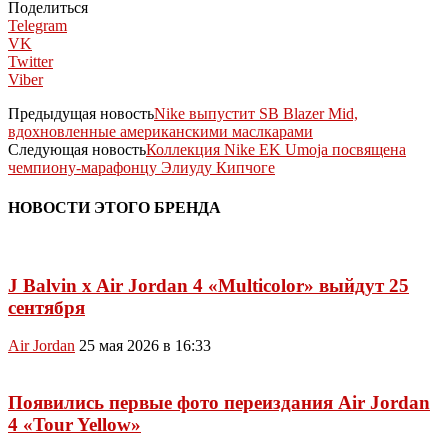
Поделиться
Telegram
VK
Twitter
Viber
Предыдущая новость
Nike выпустит SB Blazer Mid,
вдохновленные американскими маслкарами
Следующая новость
Коллекция Nike EK Umoja посвящена
чемпиону-марафонцу Элиуду Кипчоге
НОВОСТИ ЭТОГО БРЕНДА
J Balvin x Air Jordan 4 «Multicolor» выйдут 25
сентября
Air Jordan
25 мая 2026 в 16:33
Появились первые фото переиздания Air Jordan
4 «Tour Yellow»