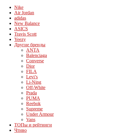
Nike
Air Jordan
adidas
New Balance
ASICS
Travis Scott
Yeezy
Другие бренды
ANTA
Balenciaga
Converse
Dior
FILA
Levi’s
Li-Ning
Off-White
Prada
PUMA
Reebok
Supreme
Under Armour
Vans
ТОПы и рейтинги
Чтиво