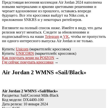
Предстоящая весенняя коллекция Air Jordan 2024 наполнена
новыми материалами и яркими цветовыми решениями и
черпает вдохновение из прошлого, оставаясь впереди
будущего. Все эти кроссовки выйдут на Nike.com, в
приложении SNKRS и у некоторых ритейлеров.
Взгляните на полный список ниже. Имейте в виду, что даты
релизов могут меняться. Следите за обновлениями и
подписывайтесь на наши
Telegram
и
VK
, чтобы не пропустить
ни одного интересного выпуска Air Jordan и не только.
Купить:
Unicorn
(маркетплейс кроссовок)
Купить:
UNICORN
(маркетплейс кроссовок)
Как покупать вещи на POIZON
→
Где сейчас покупать кроссовки
→
Air Jordan 2 WMNS «Sail/Black»
Air Jordan 2 WMNS «Sail/Black»
Расцветка: Sail/Coconut Milk-Black
Код модели: DX4400-100
Дата релиза: 10 января 2024