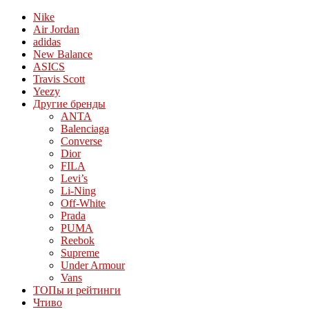
Nike
Air Jordan
adidas
New Balance
ASICS
Travis Scott
Yeezy
Другие бренды
ANTA
Balenciaga
Converse
Dior
FILA
Levi’s
Li-Ning
Off-White
Prada
PUMA
Reebok
Supreme
Under Armour
Vans
ТОПы и рейтинги
Чтиво