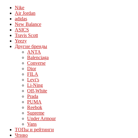
Nike
Air Jordan
adidas
New Balance
ASICS
Travis Scott
Yeezy
Другие бренды
ANTA
Balenciaga
Converse
Dior
FILA
Levi’s
Li-Ning
Off-White
Prada
PUMA
Reebok
Supreme
Under Armour
Vans
ТОПы и рейтинги
Чтиво