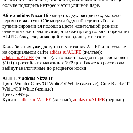
больше подогреть интерес к этой уличной паре.
Alife x adidas Nizza Hi
выйдут в двух расцветках, включая
черную и желтую. Обе модели будут объединять белая
вулканизированная подошва цвета жевательной резинки,
белые шнурки с надписями, а также прямоугольный брендинг
ALIFE сбоку, соединяющий межподошву с верхом.
Коллаборация уже доступна в магазинах ALIFE и по ссылке
на официальном сайте
adidas.ru/ALIFE
(желтые);
adidas.ru/ALIFE
(черные). Стоимость каждой пары составляет
$100 (в российских магазинах 7999 р.). Также к кроссовкам
выйдут аналогичные по расцветке носки.
ALIFE x adidas Nizza Hi
Цвет: Wonder Glow/Of White/Of White (желтые); Core Black/Off
White/Off White (черные)
Цена: 7999 р.
Купить:
adidas.ru/ALIFE
(желтые);
adidas.ru/ALIFE
(черные)