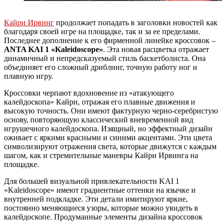
Кайри Ирвинг
продолжает попадать в заголовки новостей как
благодаря своей игре на площадке, так и за ее пределами.
Последнее дополнение к его фирменной линейке кроссовок –
ANTA KAI 1 «Kaleidoscope»
. Эта новая расцветка отражает
динамичный и непредсказуемый стиль баскетболиста. Она
объединяет его сложный дриблинг, точную работу ног и
плавную игру.
Кроссовки черпают вдохновение из «атакующего
калейдоскопа» Кайри, отражая его плавные движения и
высокую точность. Они имеют фактурную черно-серебристую
основу, повторяющую классический вневременной вид
игрушечного калейдоскопа. Изящный, но эффектный дизайн
оживает с яркими красными и синими акцентами. Эти цвета
символизируют отражения света, которые движутся с каждым
шагом, как и стремительные маневры Кайри Ирвинга на
площадке.
Для большей визуальной привлекательности KAI 1
«Kaleidoscope» имеют градиентные оттенки на язычке и
внутренней подкладке. Эти детали имитируют яркие,
постоянно меняющиеся узоры, которые можно увидеть в
калейдоскопе. Продуманные элементы дизайна кроссовок