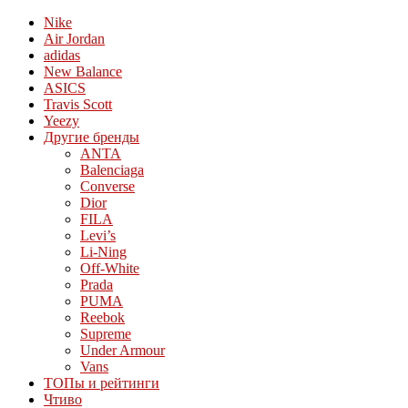
Nike
Air Jordan
adidas
New Balance
ASICS
Travis Scott
Yeezy
Другие бренды
ANTA
Balenciaga
Converse
Dior
FILA
Levi’s
Li-Ning
Off-White
Prada
PUMA
Reebok
Supreme
Under Armour
Vans
ТОПы и рейтинги
Чтиво