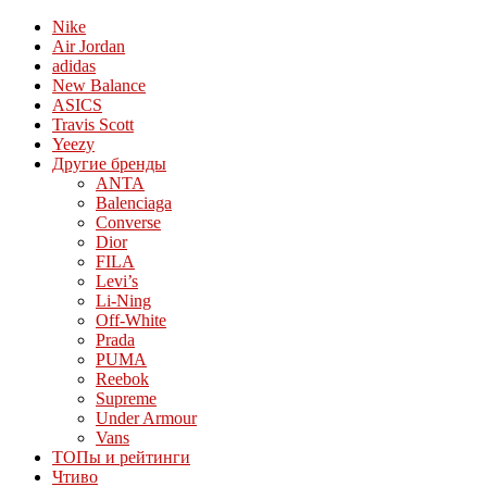
Nike
Air Jordan
adidas
New Balance
ASICS
Travis Scott
Yeezy
Другие бренды
ANTA
Balenciaga
Converse
Dior
FILA
Levi’s
Li-Ning
Off-White
Prada
PUMA
Reebok
Supreme
Under Armour
Vans
ТОПы и рейтинги
Чтиво