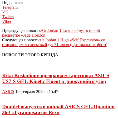
Поделиться
Telegram
VK
Twitter
Viber
Предыдущая новость
Air Jordan 1 Low выйдут в новой
расцветке «Jade Horizon»
Следующая новость
Air Jordan 1 High «Self Expression» со
стирающимся слоем выйдут 31 июля (официальные фото)
НОВОСТИ ЭТОГО БРЕНДА
Kiko Kostadinov превращает кроссовки ASICS
US7-S GEL-Kinetic Fluent в движущийся узор
ASICS
19 февраля 2026 в 15:47
Doublet выпустили коллаб ASICS GEL-Quantum
360 «Tyrannosaurus Rex»