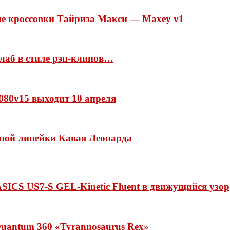
ые кроссовки Тайриза Макси — Maxey v1
ллаб в стиле рэп-клипов…
 1080v15 выходит 10 апреля
нной линейки Кавая Леонарда
ASICS US7-S GEL-Kinetic Fluent в движущийся узор
uantum 360 «Tyrannosaurus Rex»