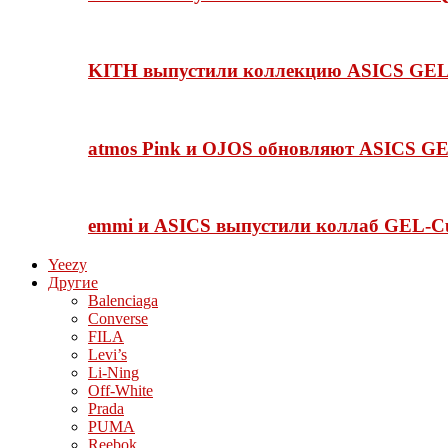
KITH выпустили коллекцию ASICS GEL-
atmos Pink и OJOS обновляют ASICS GE
emmi и ASICS выпустили коллаб GEL-C
Yeezy
Другие
Balenciaga
Converse
FILA
Levi’s
Li-Ning
Off-White
Prada
PUMA
Reebok