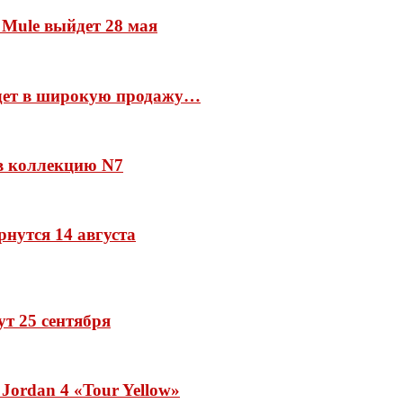
 Mule выйдет 28 мая
йдет в широкую продажу…
 в коллекцию N7
рнутся 14 августа
дут 25 сентября
Jordan 4 «Tour Yellow»