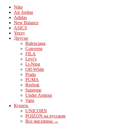
Nike
Air Jordan
Adidas
New Balance
ASICS
Yeezy
Другие
Balenciaga
Converse
FILA
Levi’s
Li-Ning
Off-White
Prada
PUMA
Reebok
Supreme
Under Armour
Vans
Купить
UNICORN
POIZON на русском
Все магазины →