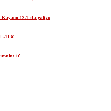
Kayano 12.1 «Loyalty»
L-1130
umulus 16