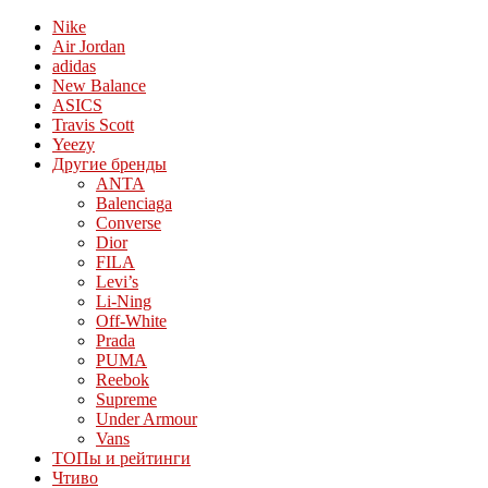
Nike
Air Jordan
adidas
New Balance
ASICS
Travis Scott
Yeezy
Другие бренды
ANTA
Balenciaga
Converse
Dior
FILA
Levi’s
Li-Ning
Off-White
Prada
PUMA
Reebok
Supreme
Under Armour
Vans
ТОПы и рейтинги
Чтиво