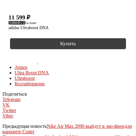
11 599
₽
5 800 ₽ × 2
в сплит
adidas Ultraboost DNA
Купить
КОЛЛЕКЦИИ
Atmos
Ultra Boost DNA
Ultraboost
Коллаборации
Поделиться
Telegram
VK
Twitter
Viber
Предыдущая новость
Nike Air Max 2090 выйдут в эко-френдли
варианте Crater