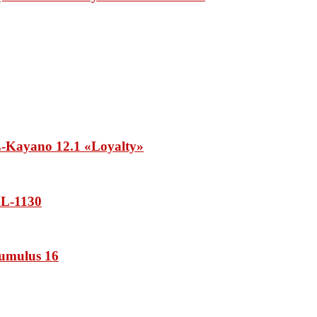
Kayano 12.1 «Loyalty»
L-1130
umulus 16