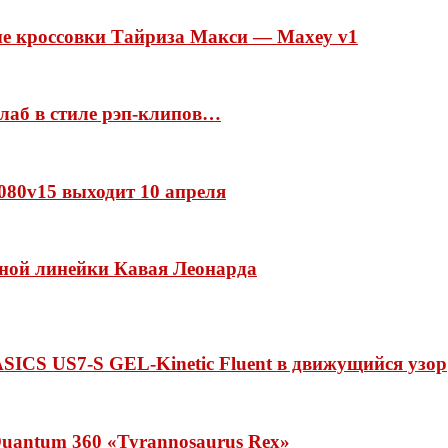
ые кроссовки Тайриза Макси — Maxey v1
ллаб в стиле рэп-клипов…
 1080v15 выходит 10 апреля
нной линейки Кавая Леонарда
ASICS US7-S GEL-Kinetic Fluent в движущийся узор
uantum 360 «Tyrannosaurus Rex»