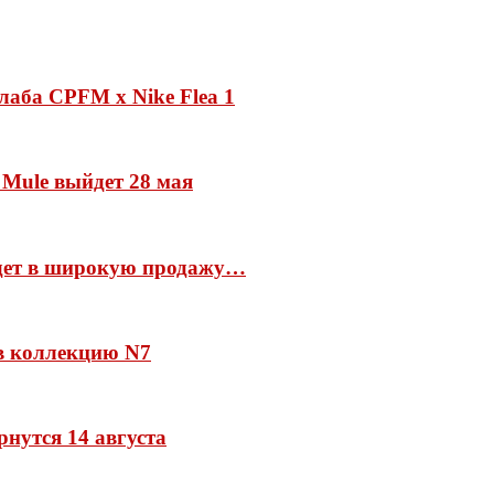
лаба CPFM x Nike Flea 1
 Mule выйдет 28 мая
йдет в широкую продажу…
 в коллекцию N7
рнутся 14 августа