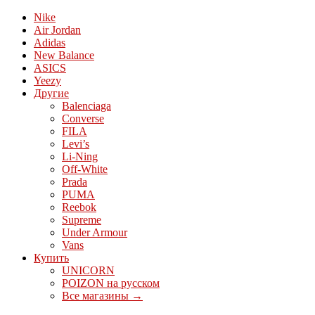
Nike
Air Jordan
Adidas
New Balance
ASICS
Yeezy
Другие
Balenciaga
Converse
FILA
Levi’s
Li-Ning
Off-White
Prada
PUMA
Reebok
Supreme
Under Armour
Vans
Купить
UNICORN
POIZON на русском
Все магазины →