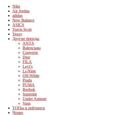
Nike
Air Jordan
adidas
New Balance
ASICS
Travis Scott
Yeezy
Другие бренды
ANTA
Balenciaga
Converse
Dior
FILA
Levi’s
Li-Ning
Off-White
Prada
PUMA
Reebok
Supreme
Under Armour
Vans
ТОПы и рейтинги
Чтиво