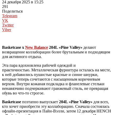
24 декабря 2025 в 15:25
291
Поделиться
Telegram
VK
Twitter
Viber
Basketcase x
New Balance
204L «Pine Valley»
делают
возвращение коллаборации более брутальным и подходящим
для активного отдыха.
Эта пара вдохновлена рабочей одеждой и
практичностью. Металлическая фурнитура осталась на месте,
к ней добавились пушистые красные и синие шнурки,
которые теперь сочетаются с насыщенным коричневым
верхом. Внутри кожаная подкладка и фланелевые стельки
ненавязчиво подчеркивают гранжевый стиль, не превращая
обувь во что-то строгое.
Basketcase
поэтапно выпускает
204L «
Pine Valley
»
для всех,
кто хочет приобрести эту коллаборацию. Сначала состоялась
офлайн-презентация в Пайн-Вэлли, затем 12 декабря HENCH