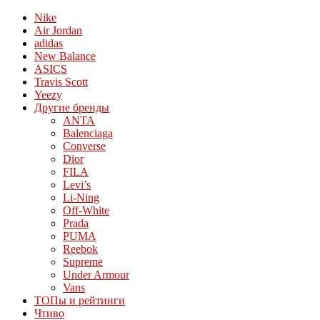
Nike
Air Jordan
adidas
New Balance
ASICS
Travis Scott
Yeezy
Другие бренды
ANTA
Balenciaga
Converse
Dior
FILA
Levi’s
Li-Ning
Off-White
Prada
PUMA
Reebok
Supreme
Under Armour
Vans
ТОПы и рейтинги
Чтиво