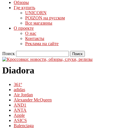
Обзоры
Где купить
UNICORN
POIZON на русском
Все магазины
О проекте
О нас
Контакты
Реклама на сайте
Поиск
Diadora
361º
adidas
Air Jordan
Alexander McQueen
AND1
ANTA
Apple
ASICS
Balenciaga