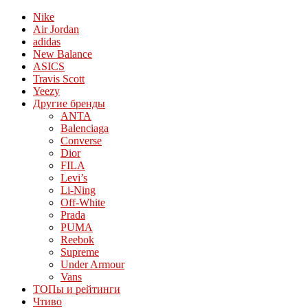
Nike
Air Jordan
adidas
New Balance
ASICS
Travis Scott
Yeezy
Другие бренды
ANTA
Balenciaga
Converse
Dior
FILA
Levi’s
Li-Ning
Off-White
Prada
PUMA
Reebok
Supreme
Under Armour
Vans
ТОПы и рейтинги
Чтиво