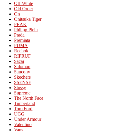
Off-White
Old Order
On
Onitsuka Tiger
PEAK
Philipp Plein
Prada
Premiata
PUMA
Reebok
RIFRUF
Sacai
Salomon
Saucony
Skechers
SSENSE
Stussy
Supreme
The North Face
Timberland
Tom Ford
UGG
Under Armour
Valentino
Vans