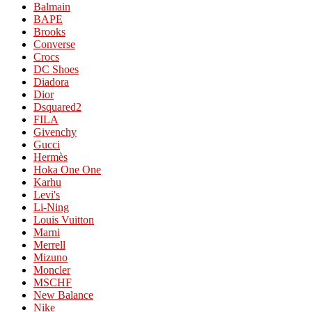
Balmain
BAPE
Brooks
Converse
Crocs
DC Shoes
Diadora
Dior
Dsquared2
FILA
Givenchy
Gucci
Hermès
Hoka One One
Karhu
Levi's
Li-Ning
Louis Vuitton
Marni
Merrell
Mizuno
Moncler
MSCHF
New Balance
Nike