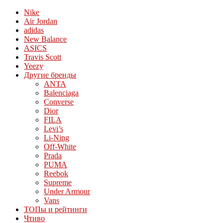
Nike
Air Jordan
adidas
New Balance
ASICS
Travis Scott
Yeezy
Другие бренды
ANTA
Balenciaga
Converse
Dior
FILA
Levi’s
Li-Ning
Off-White
Prada
PUMA
Reebok
Supreme
Under Armour
Vans
ТОПы и рейтинги
Чтиво