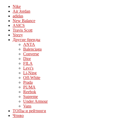
Nike
Air Jordan
adidas
New Balance
ASICS
Travis Scott
Yeezy
Другие бренды
ANTA
Balenciaga
Converse
Dior
FILA
Levi’s
Li-Ning
Off-White
Prada
PUMA
Reebok
Supreme
Under Armour
Vans
ТОПы и рейтинги
Чтиво