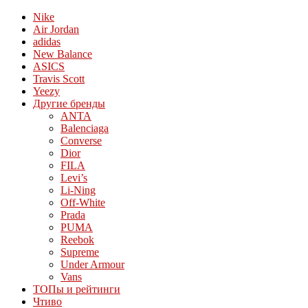
Nike
Air Jordan
adidas
New Balance
ASICS
Travis Scott
Yeezy
Другие бренды
ANTA
Balenciaga
Converse
Dior
FILA
Levi’s
Li-Ning
Off-White
Prada
PUMA
Reebok
Supreme
Under Armour
Vans
ТОПы и рейтинги
Чтиво