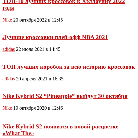
ТОП-10 лучших кроссовок к Хэллоуину 2022
года
Nike
20 октября 2022 в 12:45
Лучшие кроссовки плей-офф NBA 2021
adidas
22 июля 2021 в 14:45
ТОП лучших коробок за всю историю кроссовок
adidas
20 апреля 2021 в 16:35
Nike Kybrid S2 “Pineapple” выйдут 30 октября
Nike
19 октября 2020 в 12:46
Nike Kybrid S2 появится в новой расцветке
«What The»