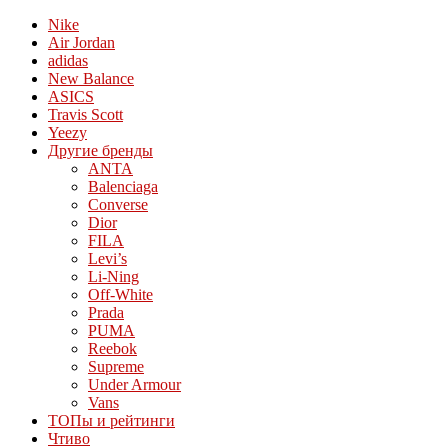
Nike
Air Jordan
adidas
New Balance
ASICS
Travis Scott
Yeezy
Другие бренды
ANTA
Balenciaga
Converse
Dior
FILA
Levi’s
Li-Ning
Off-White
Prada
PUMA
Reebok
Supreme
Under Armour
Vans
ТОПы и рейтинги
Чтиво