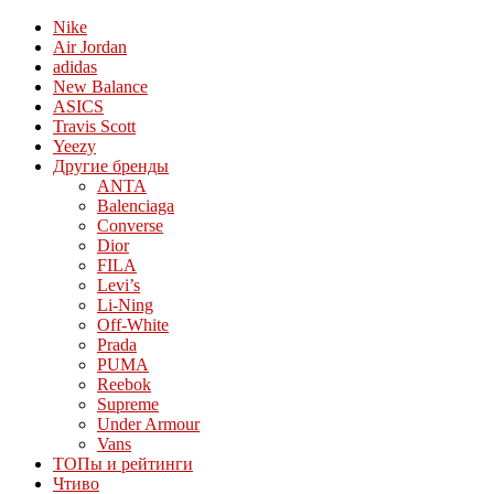
Nike
Air Jordan
adidas
New Balance
ASICS
Travis Scott
Yeezy
Другие бренды
ANTA
Balenciaga
Converse
Dior
FILA
Levi’s
Li-Ning
Off-White
Prada
PUMA
Reebok
Supreme
Under Armour
Vans
ТОПы и рейтинги
Чтиво