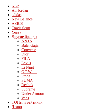
Nike
Air Jordan
adidas
New Balance
ASICS
Travis Scott
Yeezy
Другие бренды
ANTA
Balenciaga
Converse
Dior
FILA
Levi’s
Li-Ning
Off-White
Prada
PUMA
Reebok
Supreme
Under Armour
Vans
ТОПы и рейтинги
Чтиво