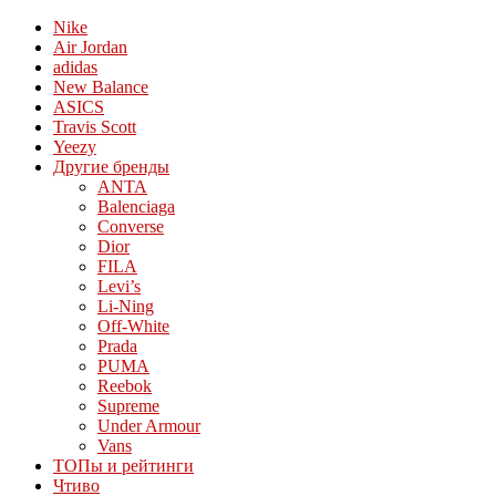
Nike
Air Jordan
adidas
New Balance
ASICS
Travis Scott
Yeezy
Другие бренды
ANTA
Balenciaga
Converse
Dior
FILA
Levi’s
Li-Ning
Off-White
Prada
PUMA
Reebok
Supreme
Under Armour
Vans
ТОПы и рейтинги
Чтиво