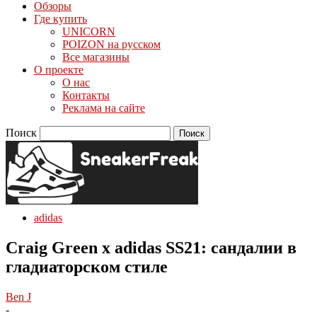
Обзоры
Где купить
UNICORN
POIZON на русском
Все магазины
О проекте
О нас
Контакты
Реклама на сайте
Поиск
adidas
Craig Green x adidas SS21: сандалии в
гладиаторском стиле
Ben J
-