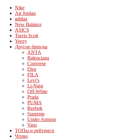
Nike
Air Jordan
adidas
New Balance
ASICS
Travis Scott
Yeezy
Другие бренды
ANTA
Balenciaga
Converse
Dior
FILA
Levi’s
Li-Ning
Off-White
Prada
PUMA
Reebok
Supreme
Under Armour
Vans
ТОПы и рейтинги
Чтиво