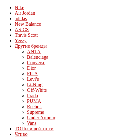
Nike
Air Jordan
adidas
New Balance
ASICS
Travis Scott
Yeezy
Другие бренды
ANTA
Balenciaga
Converse
Dior
FILA
Levi’s
Li-Ning
Off-White
Prada
PUMA
Reebok
Supreme
Under Armour
Vans
ТОПы и рейтинги
Чтиво