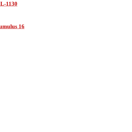
L-1130
umulus 16