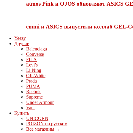
atmos Pink и OJOS обновляют ASICS GE
emmi и ASICS выпустили коллаб GEL-C
Yeezy
Другие
Balenciaga
Converse
FILA
Levi’s
Li-Ning
Off-White
Prada
PUMA
Reebok
Supreme
Under Armour
Vans
Купить
UNICORN
POIZON на русском
Все магазины →