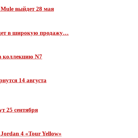
 Mule выйдет 28 мая
йдет в широкую продажу…
 в коллекцию N7
рнутся 14 августа
дут 25 сентября
Jordan 4 «Tour Yellow»