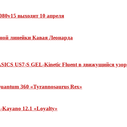
 1080v15 выходит 10 апреля
нной линейки Кавая Леонарда
ASICS US7-S GEL-Kinetic Fluent в движущийся узор
uantum 360 «Tyrannosaurus Rex»
Kayano 12.1 «Loyalty»