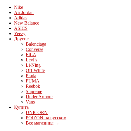
Nike
Air Jordan
Adidas
New Balance
ASICS
Yeezy
Другие
Balenciaga
Converse
FILA
Levi’s
Li-Ning
Off-White
Prada
PUMA
Reebok
Supreme
Under Armour
Vans
Купить
UNICORN
POIZON на русском
Все магазины →