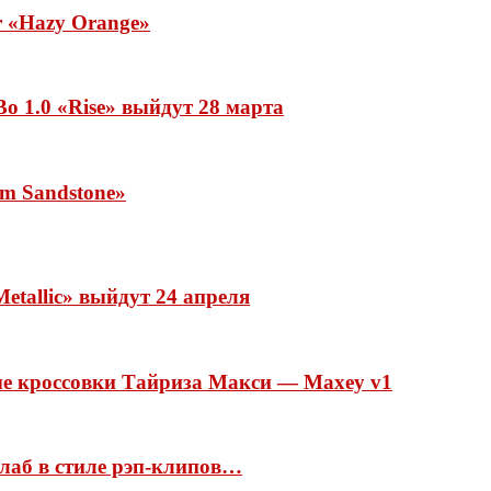
ar «Hazy Orange»
o 1.0 «Rise» выйдут 28 марта
rm Sandstone»
etallic» выйдут 24 апреля
ые кроссовки Тайриза Макси — Maxey v1
ллаб в стиле рэп-клипов…