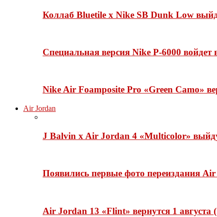
Коллаб Bluetile x Nike SB Dunk Low вы
Специальная версия Nike P-6000 войдет
Nike Air Foamposite Pro «Green Camo» ве
Air Jordan
J Balvin x Air Jordan 4 «Multicolor» вый
Появились первые фото переиздания Air 
Air Jordan 13 «Flint» вернутся 1 августа