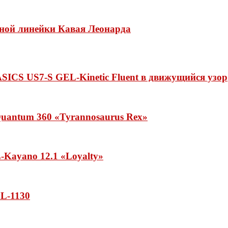
нной линейки Кавая Леонарда
ASICS US7-S GEL-Kinetic Fluent в движущийся узор
uantum 360 «Tyrannosaurus Rex»
Kayano 12.1 «Loyalty»
L-1130