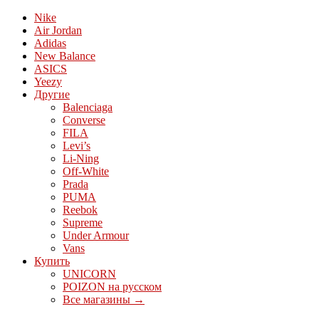
Nike
Air Jordan
Adidas
New Balance
ASICS
Yeezy
Другие
Balenciaga
Converse
FILA
Levi’s
Li-Ning
Off-White
Prada
PUMA
Reebok
Supreme
Under Armour
Vans
Купить
UNICORN
POIZON на русском
Все магазины →