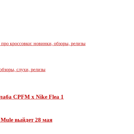
е про кроссовки: новинки, обзоры, релизы
лаба CPFM x Nike Flea 1
 Mule выйдет 28 мая