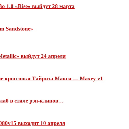
o 1.0 «Rise» выйдут 28 марта
rm Sandstone»
etallic» выйдут 24 апреля
ые кроссовки Тайриза Макси — Maxey v1
ллаб в стиле рэп-клипов…
 1080v15 выходит 10 апреля