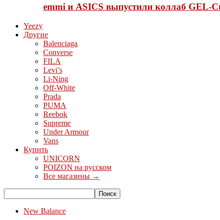
emmi и ASICS выпустили коллаб GEL-C
Yeezy
Другие
Balenciaga
Converse
FILA
Levi’s
Li-Ning
Off-White
Prada
PUMA
Reebok
Supreme
Under Armour
Vans
Купить
UNICORN
POIZON на русском
Все магазины →
New Balance