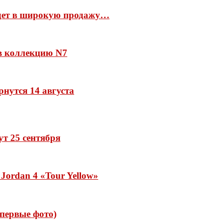
йдет в широкую продажу…
 в коллекцию N7
рнутся 14 августа
дут 25 сентября
Jordan 4 «Tour Yellow»
 (первые фото)