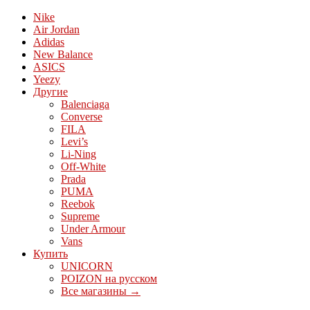
Nike
Air Jordan
Adidas
New Balance
ASICS
Yeezy
Другие
Balenciaga
Converse
FILA
Levi’s
Li-Ning
Off-White
Prada
PUMA
Reebok
Supreme
Under Armour
Vans
Купить
UNICORN
POIZON на русском
Все магазины →