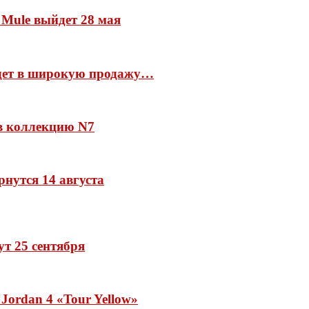
 Mule выйдет 28 мая
йдет в широкую продажу…
 в коллекцию N7
рнутся 14 августа
дут 25 сентября
Jordan 4 «Tour Yellow»