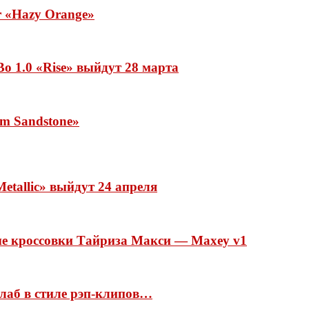
ar «Hazy Orange»
o 1.0 «Rise» выйдут 28 марта
rm Sandstone»
etallic» выйдут 24 апреля
ые кроссовки Тайриза Макси — Maxey v1
ллаб в стиле рэп-клипов…