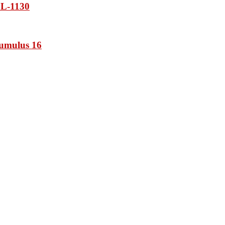
L-1130
umulus 16