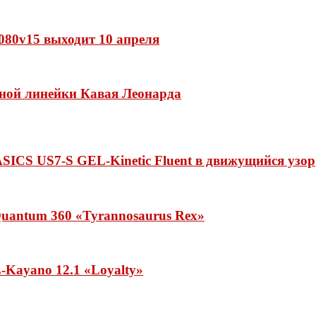
 1080v15 выходит 10 апреля
нной линейки Кавая Леонарда
ASICS US7-S GEL-Kinetic Fluent в движущийся узор
uantum 360 «Tyrannosaurus Rex»
Kayano 12.1 «Loyalty»