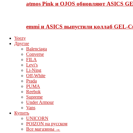
atmos Pink и OJOS обновляют ASICS GE
emmi и ASICS выпустили коллаб GEL-C
Yeezy
Другие
Balenciaga
Converse
FILA
Levi’s
Li-Ning
Off-White
Prada
PUMA
Reebok
Supreme
Under Armour
Vans
Купить
UNICORN
POIZON на русском
Все магазины →