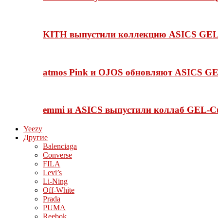
KITH выпустили коллекцию ASICS GEL-
atmos Pink и OJOS обновляют ASICS GE
emmi и ASICS выпустили коллаб GEL-C
Yeezy
Другие
Balenciaga
Converse
FILA
Levi’s
Li-Ning
Off-White
Prada
PUMA
Reebok