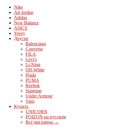
Nike
Air Jordan
Adidas
New Balance
ASICS
Yeezy
Другие
Balenciaga
Converse
FILA
Levi’s
Li-Ning
Off-White
Prada
PUMA
Reebok
Supreme
Under Armour
Vans
Купить
UNICORN
POIZON на русском
Все магазины →