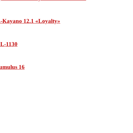
Kayano 12.1 «Loyalty»
L-1130
umulus 16