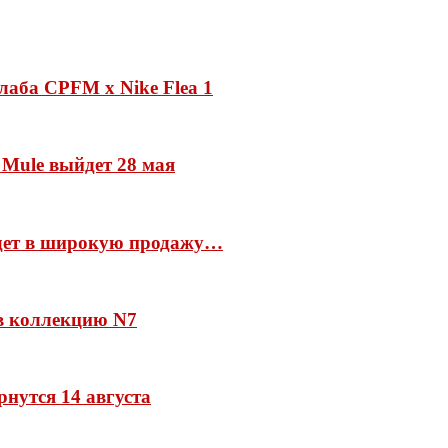
лаба CPFM x Nike Flea 1
 Mule выйдет 28 мая
йдет в широкую продажу…
 в коллекцию N7
рнутся 14 августа