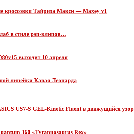
ые кроссовки Тайриза Макси — Maxey v1
ллаб в стиле рэп-клипов…
 1080v15 выходит 10 апреля
нной линейки Кавая Леонарда
ASICS US7-S GEL-Kinetic Fluent в движущийся узор
uantum 360 «Tyrannosaurus Rex»