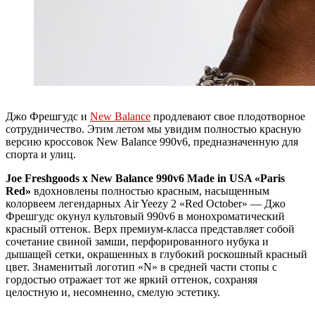
Джо Фрешгудс и
New Balance
продлевают свое плодотворное
сотрудничество. Этим летом мы увидим полностью красную
версию кроссовок New Balance 990v6, предназначенную для
спорта и улиц.
Joe Freshgoods x New Balance 990v6 Made in USA «
Paris
Red
»
вдохновлены полностью красным, насыщенным
колорвеем легендарных Air Yeezy 2 «Red October» — Джо
Фрешгудс окунул культовый 990v6 в монохроматический
красный оттенок. Верх премиум-класса представляет собой
сочетание свиной замши, перфорированного нубука и
дышащей сетки, окрашенных в глубокий роскошный красный
цвет. Знаменитый логотип «N» в средней части стопы с
гордостью отражает тот же яркий оттенок, сохраняя
целостную и, несомненно, смелую эстетику.