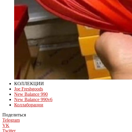
КОЛЛЕКЦИИ
Joe Freshgoods
New Balance 990
New Balance 990v6
Коллаборации
Поделиться
Telegram
VK
Twitter