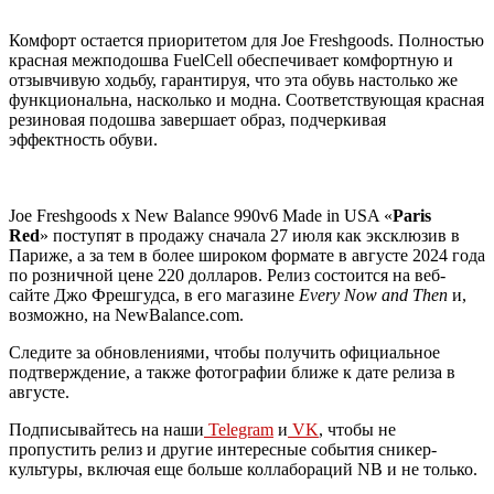
Комфорт остается приоритетом для Joe Freshgoods. Полностью
красная межподошва FuelCell обеспечивает комфортную и
отзывчивую ходьбу, гарантируя, что эта обувь настолько же
функциональна, насколько и модна. Соответствующая красная
резиновая подошва завершает образ, подчеркивая
эффектность обуви.
Joe Freshgoods x New Balance 990v6 Made in USA «
Paris
Red
» поступят в продажу сначала 27 июля как эксклюзив в
Париже, а за тем в более широком формате в августе 2024 года
по розничной цене 220 долларов. Релиз состоится на веб-
сайте Джо Фрешгудса, в его магазине
Every Now and Then
и,
возможно, на NewBalance.com.
Следите за обновлениями, чтобы получить официальное
подтверждение, а также фотографии ближе к дате релиза в
августе.
Подписывайтесь на наши
Telegram
и
VK
, чтобы не
пропустить релиз и другие интересные события сникер-
культуры, включая еще больше коллабораций NB и не только.