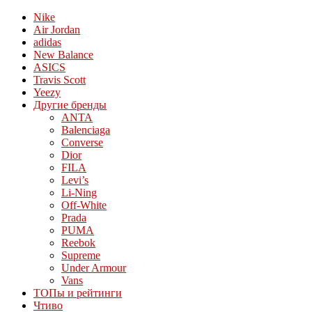
Nike
Air Jordan
adidas
New Balance
ASICS
Travis Scott
Yeezy
Другие бренды
ANTA
Balenciaga
Converse
Dior
FILA
Levi’s
Li-Ning
Off-White
Prada
PUMA
Reebok
Supreme
Under Armour
Vans
ТОПы и рейтинги
Чтиво