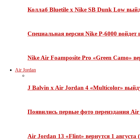
Коллаб Bluetile x Nike SB Dunk Low вы
Специальная версия Nike P-6000 войдет
Nike Air Foamposite Pro «Green Camo» ве
Air Jordan
J Balvin x Air Jordan 4 «Multicolor» вый
Появились первые фото переиздания Air 
Air Jordan 13 «Flint» вернутся 1 августа