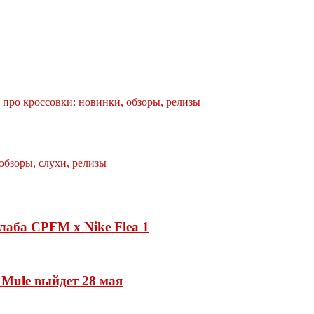
е про кроссовки: новинки, обзоры, релизы
лаба CPFM x Nike Flea 1
 Mule выйдет 28 мая