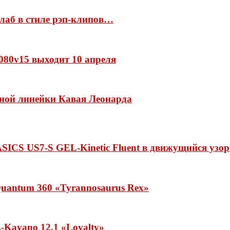
ллаб в стиле рэп-клипов…
 1080v15 выходит 10 апреля
нной линейки Кавая Леонарда
ASICS US7-S GEL-Kinetic Fluent в движущийся узор
uantum 360 «Tyrannosaurus Rex»
Kayano 12.1 «Loyalty»