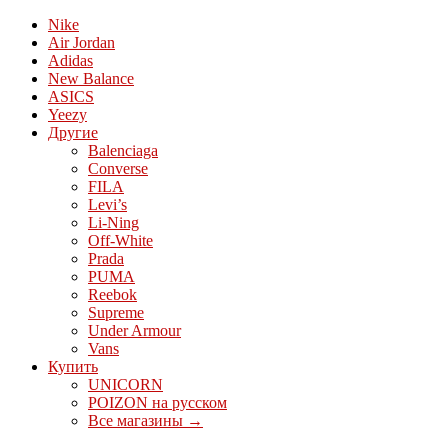
Nike
Air Jordan
Adidas
New Balance
ASICS
Yeezy
Другие
Balenciaga
Converse
FILA
Levi’s
Li-Ning
Off-White
Prada
PUMA
Reebok
Supreme
Under Armour
Vans
Купить
UNICORN
POIZON на русском
Все магазины →