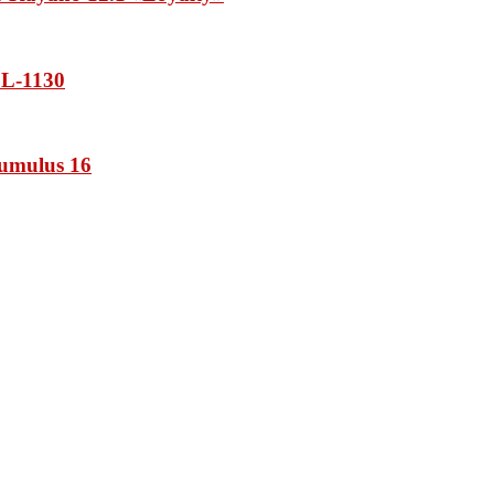
L-1130
umulus 16