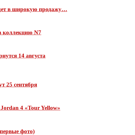
йдет в широкую продажу…
 в коллекцию N7
рнутся 14 августа
дут 25 сентября
Jordan 4 «Tour Yellow»
 (первые фото)