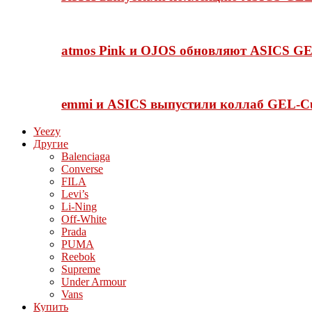
atmos Pink и OJOS обновляют ASICS GE
emmi и ASICS выпустили коллаб GEL-C
Yeezy
Другие
Balenciaga
Converse
FILA
Levi’s
Li-Ning
Off-White
Prada
PUMA
Reebok
Supreme
Under Armour
Vans
Купить