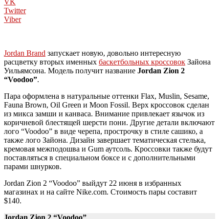
VK
Twitter
Viber
Jordan Brand
запускает новую, довольно интересную
расцветку вторых именных
баскетбольных кроссовок
Зайона
Уильямсона. Модель получит название
Jordan Zion 2
“Voodoo”
.
Пара оформлена в натуральные оттенки Flax, Muslin, Sesame,
Fauna Brown, Oil Green и Moon Fossil. Верх кроссовок сделан
из микса замши и канваса. Внимание привлекает язычок из
коричневой блестящей шерсти пони. Другие детали включают
лого “Voodoo” в виде черепа, прострочку в стиле сашико, а
также лого Зайона. Дизайн завершает тематическая стелька,
кремовая межподошва и Gum аутсоль. Кроссовки также будут
поставляться в специальном боксе и с дополнительными
парами шнурков.
Jordan Zion 2 “Voodoo” выйдут 22 июня в избранных
магазинах и на сайте Nike.com. Стоимость пары составит
$140.
Jordan Zion 2 “Voodoo”