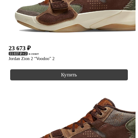
23 673
₽
11 837 ₽ × 2
в сплит
Jordan Zion 2 “Voodoo” 2
Купить