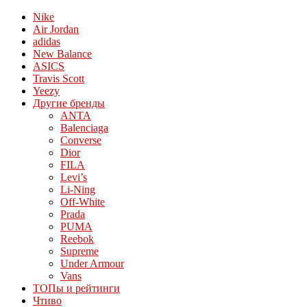
Nike
Air Jordan
adidas
New Balance
ASICS
Travis Scott
Yeezy
Другие бренды
ANTA
Balenciaga
Converse
Dior
FILA
Levi’s
Li-Ning
Off-White
Prada
PUMA
Reebok
Supreme
Under Armour
Vans
ТОПы и рейтинги
Чтиво