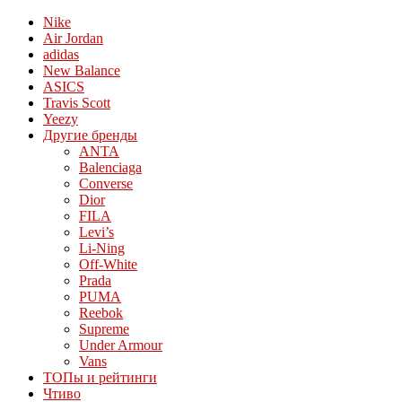
Nike
Air Jordan
adidas
New Balance
ASICS
Travis Scott
Yeezy
Другие бренды
ANTA
Balenciaga
Converse
Dior
FILA
Levi’s
Li-Ning
Off-White
Prada
PUMA
Reebok
Supreme
Under Armour
Vans
ТОПы и рейтинги
Чтиво