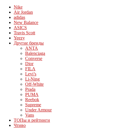
Nike
Air Jordan
adidas
New Balance
ASICS
Travis Scott
Yeezy
Другие бренды
ANTA
Balenciaga
Converse
Dior
FILA
Levi’s
Li-Ning
Off-White
Prada
PUMA
Reebok
Supreme
Under Armour
Vans
ТОПы и рейтинги
Чтиво