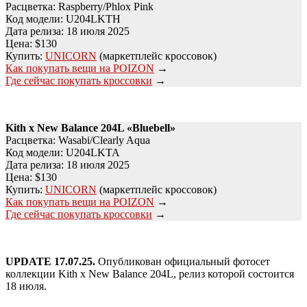
Расцветка: Raspberry/Phlox Pink
Код модели: U204LKTH
Дата релиза: 18 июля 2025
Цена: $130
Купить:
UNICORN
(маркетплейс кроссовок)
Как покупать вещи на POIZON
→
Где сейчас покупать кроссовки
→
Kith x New Balance 204L
«Bluebell»
Расцветка: Wasabi/Clearly Aqua
Код модели: U204LKTA
Дата релиза: 18 июля 2025
Цена: $130
Купить:
UNICORN
(маркетплейс кроссовок)
Как покупать вещи на POIZON
→
Где сейчас покупать кроссовки
→
UPDATE 17.07.25.
Опубликован официальный фотосет
коллекции Kith x New Balance 204L, релиз которой состоится
18 июля.