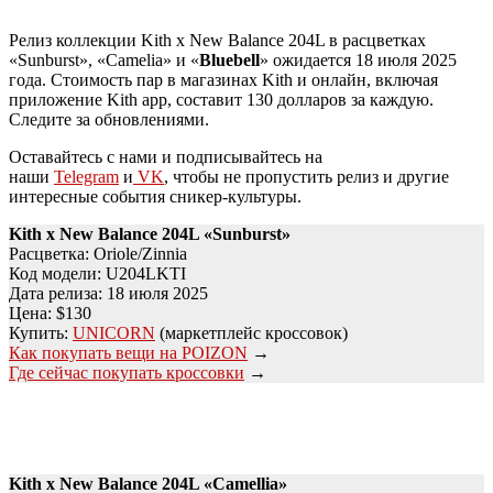
Релиз коллекции Kith x New Balance 204L в расцветках
«Sunburst», «Camelia» и «
Bluebell
» ожидается 18 июля 2025
года. Стоимость пар в магазинах Kith и онлайн, включая
приложение Kith app, составит 130 долларов за каждую.
Следите за обновлениями.
Оставайтесь с нами и подписывайтесь на
наши
Telegram
и
VK
, чтобы не пропустить релиз и другие
интересные события сникер-культуры.
Kith x New Balance 204L «
Sunburst
»
Расцветка: Oriole/Zinnia
Код модели: U204LKTI
Дата релиза: 18 июля 2025
Цена: $130
Купить:
UNICORN
(маркетплейс кроссовок)
Как покупать вещи на POIZON
→
Где сейчас покупать кроссовки
→
Kith x New Balance 204L
«Camellia»