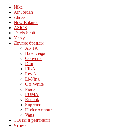
Nike
Air Jordan
adidas
New Balance
ASICS
Travis Scott
Yeezy
Другие бренды
ANTA
Balenciaga
Converse
Dior
FILA
Levi’s
Li-Ning
Off-White
Prada
PUMA
Reebok
Supreme
Under Armour
Vans
ТОПы и рейтинги
Чтиво