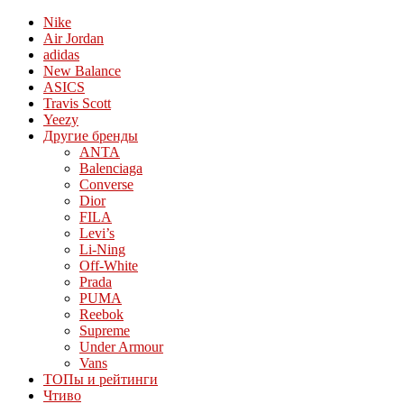
Nike
Air Jordan
adidas
New Balance
ASICS
Travis Scott
Yeezy
Другие бренды
ANTA
Balenciaga
Converse
Dior
FILA
Levi’s
Li-Ning
Off-White
Prada
PUMA
Reebok
Supreme
Under Armour
Vans
ТОПы и рейтинги
Чтиво