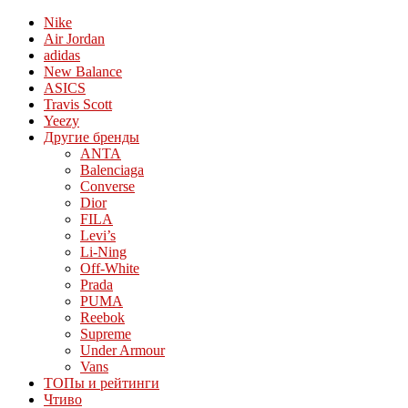
Nike
Air Jordan
adidas
New Balance
ASICS
Travis Scott
Yeezy
Другие бренды
ANTA
Balenciaga
Converse
Dior
FILA
Levi’s
Li-Ning
Off-White
Prada
PUMA
Reebok
Supreme
Under Armour
Vans
ТОПы и рейтинги
Чтиво