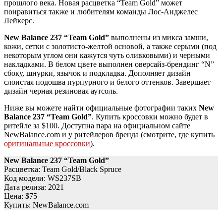
прошлого века. Новая расцветка “Team Gold” может
понравиться также и любителям команды Лос-Анджелес
Лейкерс.
New Balance 237 “Team Gold”
выполнены из микса замши,
кожи, сетки с золотисто-желтой основой, а также серыми (под
некоторым углом они кажутся чуть оливковыми) и черными
накладками. В белом цвете выполнен оверсайз-брендинг “N”
сбоку, шнурки, язычок и подкладка. Дополняет дизайн
слоистая подошва пурпурного и белого оттенков. Завершает
дизайн черная резиновая аутсоль.
Ниже вы можете найти официальные фотографии таких
New
Balance 237 “Team Gold”
. Купить кроссовки можно будет в
ритейле за $100. Доступна пара на официальном сайте
NewBalance.com и у ритейлеров бренда (смотрите, где купить
оригинальные кроссовки
).
New Balance 237 “Team Gold”
Расцветка: Team Gold/Black Spruce
Код модели: WS237SB
Дата релиза: 2021
Цена: $75
Купить: NewBalance.com