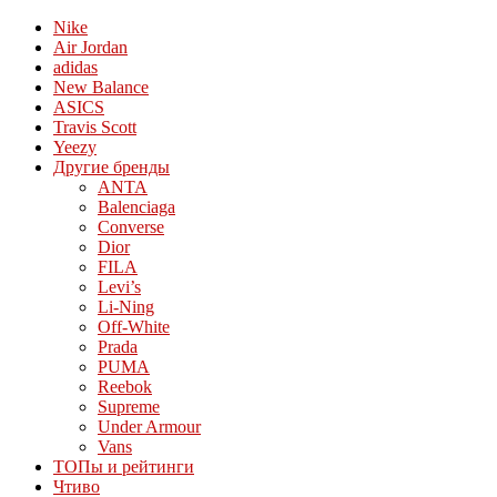
Nike
Air Jordan
adidas
New Balance
ASICS
Travis Scott
Yeezy
Другие бренды
ANTA
Balenciaga
Converse
Dior
FILA
Levi’s
Li-Ning
Off-White
Prada
PUMA
Reebok
Supreme
Under Armour
Vans
ТОПы и рейтинги
Чтиво