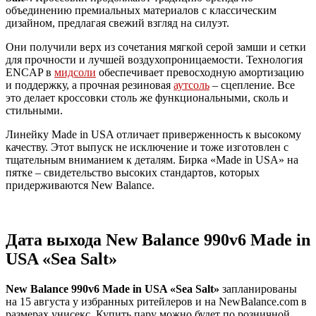
объединению премиальных материалов с классическим
дизайном, предлагая свежий взгляд на силуэт.
Они получили верх из сочетания мягкой серой замши и сетки
для прочности и лучшей воздухопроницаемости. Технология
ENCAP в
мидсоли
обеспечивает превосходную амортизацию
и поддержку, а прочная резиновая
аутсоль
– сцепление. Все
это делает кроссовки столь же функциональными, сколь и
стильными.
Линейку Made in USA отличает приверженность к высокому
качеству. Этот выпуск не исключение и тоже изготовлен ​​с
тщательным вниманием к деталям. Бирка «Made in USA» на
пятке – свидетельство высоких стандартов, которых
придерживаются New Balance.
Дата выхода New Balance 990v6 Made in
USA «Sea Salt»
New Balance 990v6 Made in USA «Sea Salt»
запланированы
на 15 августа у избранных ритейлеров и на NewBalance.com в
размерах унисекс. Купить пару можно будет по розничной