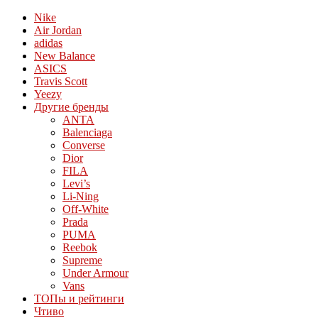
Nike
Air Jordan
adidas
New Balance
ASICS
Travis Scott
Yeezy
Другие бренды
ANTA
Balenciaga
Converse
Dior
FILA
Levi’s
Li-Ning
Off-White
Prada
PUMA
Reebok
Supreme
Under Armour
Vans
ТОПы и рейтинги
Чтиво