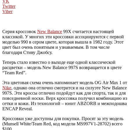
VK
Twitter
Viber
Серия кроссовок
New Balance
99X считается настоящей
классикой. У многих эти кроссовки ассоциируются с первой
моделью 990 в сером цвете, которая вышла в 1982 году. Этот
цвет был очень понятным и узнаваемым. В том числе
благодаря Стиву Джобсу.
Теперь стало известно о выходе еще одной классической
расцветки – модель New Balance 997S возвращается в цвете
“Team Red”.
Эта цветовая схема очень напоминает модель OG Air Max 1 от
Nike
, однако она отлично смотрится и на силуэте New Balance
997S. Эти кроссы отлично подойдут как для спорта, так и для
повседневной носки. Верх кроссовка получил комбинацию из
сетки и кожи. Из технологий – юнит ABZORB и межподошва
ENCAP Reveal.
Кроссовки уже доступны для покупки. Просят за эту модель
(Munsell White/Team Red, код модели MS997V1-28702) всего
$100.