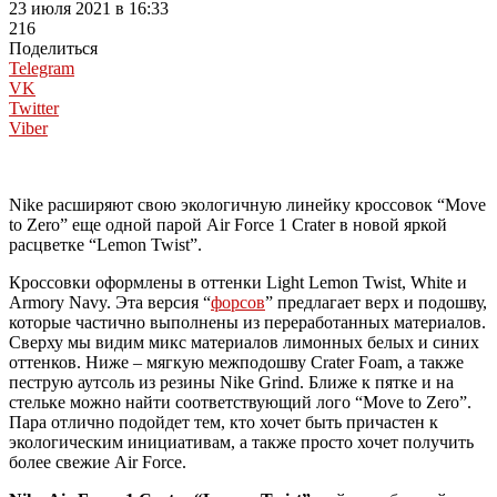
23 июля 2021 в 16:33
216
Поделиться
Telegram
VK
Twitter
Viber
Nike расширяют свою экологичную линейку кроссовок “Move
to Zero” еще одной парой Air Force 1 Crater в новой яркой
расцветке “Lemon Twist”.
Кроссовки оформлены в оттенки Light Lemon Twist, White и
Armory Navy. Эта версия “
форсов
” предлагает верх и подошву,
которые частично выполнены из переработанных материалов.
Сверху мы видим микс материалов лимонных белых и синих
оттенков. Ниже – мягкую межподошву Crater Foam, а также
пеструю аутсоль из резины Nike Grind. Ближе к пятке и на
стельке можно найти соответствующий лого “Move to Zero”.
Пара отлично подойдет тем, кто хочет быть причастен к
экологическим инициативам, а также просто хочет получить
более свежие Air Force.