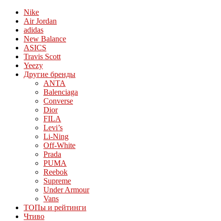
Nike
Air Jordan
adidas
New Balance
ASICS
Travis Scott
Yeezy
Другие бренды
ANTA
Balenciaga
Converse
Dior
FILA
Levi’s
Li-Ning
Off-White
Prada
PUMA
Reebok
Supreme
Under Armour
Vans
ТОПы и рейтинги
Чтиво