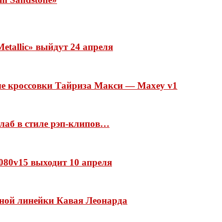
etallic» выйдут 24 апреля
ые кроссовки Тайриза Макси — Maxey v1
ллаб в стиле рэп-клипов…
 1080v15 выходит 10 апреля
нной линейки Кавая Леонарда