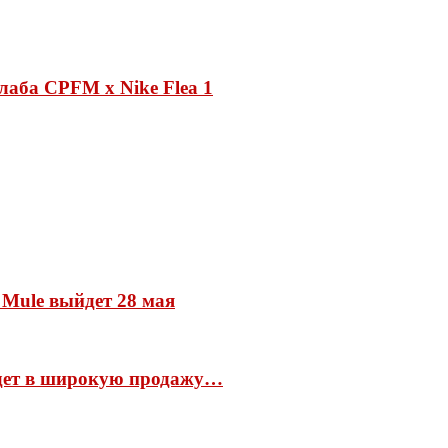
лаба CPFM x Nike Flea 1
 Mule выйдет 28 мая
йдет в широкую продажу…