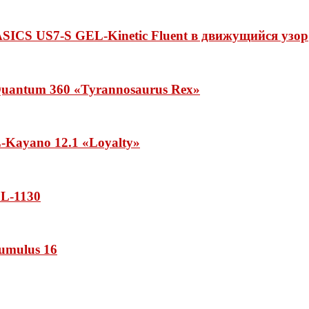
ASICS US7-S GEL-Kinetic Fluent в движущийся узор
uantum 360 «Tyrannosaurus Rex»
Kayano 12.1 «Loyalty»
L-1130
umulus 16