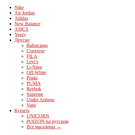
Nike
Air Jordan
Adidas
New Balance
ASICS
Yeezy
Другие
Balenciaga
Converse
FILA
Levi’s
Li-Ning
Off-White
Prada
PUMA
Reebok
Supreme
Under Armour
Vans
Купить
UNICORN
POIZON на русском
Все магазины →