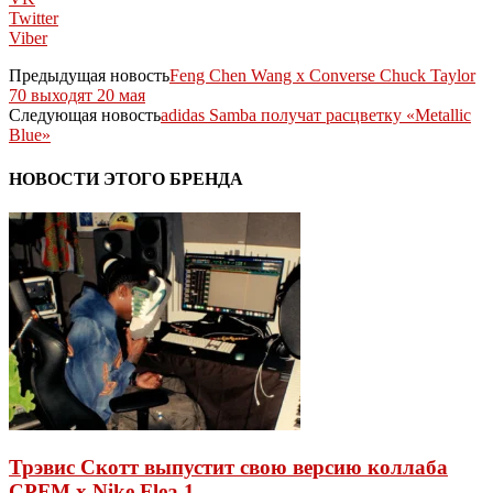
Twitter
Viber
Предыдущая новость
Feng Chen Wang x Converse Chuck Taylor
70 выходят 20 мая
Следующая новость
adidas Samba получат расцветку «Metallic
Blue»
НОВОСТИ ЭТОГО БРЕНДА
Трэвис Скотт выпустит свою версию коллаба
CPFM x Nike Flea 1