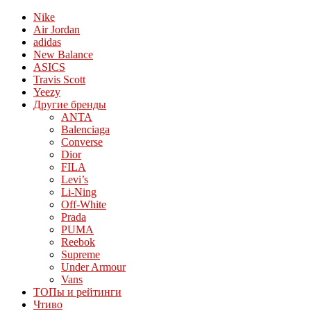
Nike
Air Jordan
adidas
New Balance
ASICS
Travis Scott
Yeezy
Другие бренды
ANTA
Balenciaga
Converse
Dior
FILA
Levi’s
Li-Ning
Off-White
Prada
PUMA
Reebok
Supreme
Under Armour
Vans
ТОПы и рейтинги
Чтиво