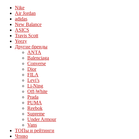
Nike
Air Jordan
adidas
New Balance
ASICS
Travis Scott
Yeezy
Другие бренды
ANTA
Balenciaga
Converse
Dior
FILA
Levi’s
Li-Ning
Off-White
Prada
PUMA
Reebok
Supreme
Under Armour
Vans
ТОПы и рейтинги
Чтиво