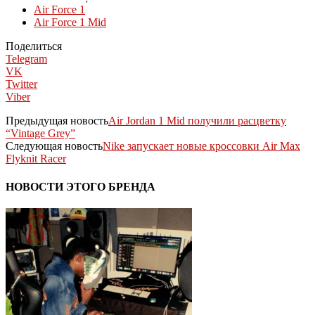
Air Force 1
Air Force 1 Mid
Поделиться
Telegram
VK
Twitter
Viber
Предыдущая новость
Air Jordan 1 Mid получили расцветку
“Vintage Grey”
Следующая новость
Nike запускает новые кроссовки Air Max
Flyknit Racer
НОВОСТИ ЭТОГО БРЕНДА