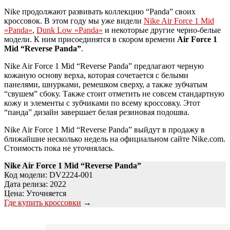
Nike продолжают развивать коллекцию “Panda” своих
кроссовок. В этом году мы уже видели
Nike Air Force 1 Mid
«Panda»
,
Dunk Low «Panda»
и некоторые другие черно-белые
модели. К ним присоединятся в скором времени
Air Force 1
Mid “Reverse Panda”
.
Nike Air Force 1 Mid “Reverse Panda” предлагают черную
кожаную основу верха, которая сочетается с белыми
панелями, шнурками, ремешком сверху, а также зубчатым
“свушем” сбоку. Также стоит отметить не совсем стандартную
кожу и элементы с зубчиками по всему кроссовку. Этот
“панда” дизайн завершает белая резиновая подошва.
Nike Air Force 1 Mid “Reverse Panda” выйдут в продажу в
ближайшие несколько недель на официальном сайте Nike.com.
Стоимость пока не уточнялась.
Nike Air Force 1 Mid “Reverse Panda”
Код модели: DV2224-001
Дата релиза: 2022
Цена: Уточняется
Где купить кроссовки
→