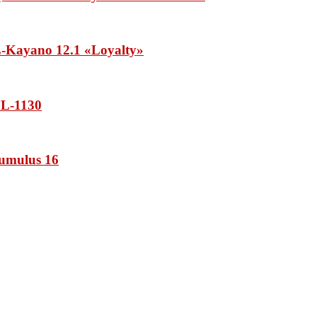
Kayano 12.1 «Loyalty»
L-1130
umulus 16