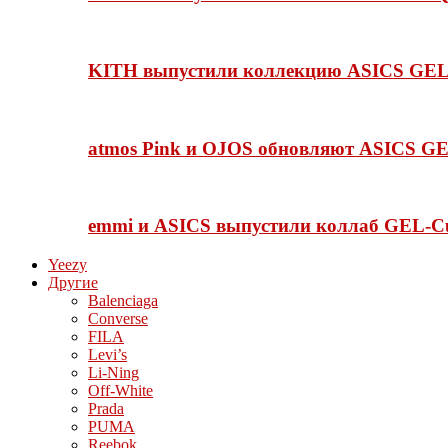
KITH выпустили коллекцию ASICS GEL-
atmos Pink и OJOS обновляют ASICS GE
emmi и ASICS выпустили коллаб GEL-C
Yeezy
Другие
Balenciaga
Converse
FILA
Levi’s
Li-Ning
Off-White
Prada
PUMA
Reebok