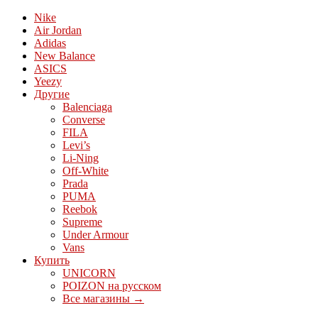
Nike
Air Jordan
Adidas
New Balance
ASICS
Yeezy
Другие
Balenciaga
Converse
FILA
Levi’s
Li-Ning
Off-White
Prada
PUMA
Reebok
Supreme
Under Armour
Vans
Купить
UNICORN
POIZON на русском
Все магазины →