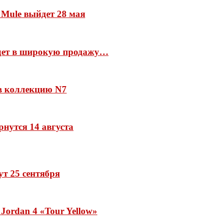
 Mule выйдет 28 мая
йдет в широкую продажу…
 в коллекцию N7
рнутся 14 августа
дут 25 сентября
Jordan 4 «Tour Yellow»