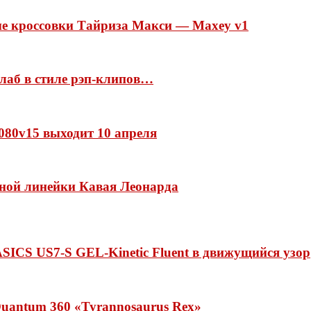
ые кроссовки Тайриза Макси — Maxey v1
ллаб в стиле рэп-клипов…
 1080v15 выходит 10 апреля
нной линейки Кавая Леонарда
ASICS US7-S GEL-Kinetic Fluent в движущийся узор
uantum 360 «Tyrannosaurus Rex»