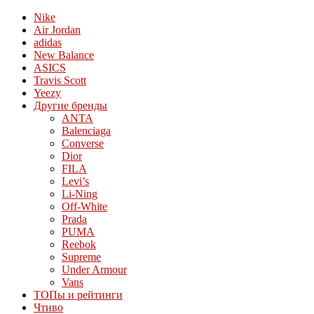
Nike
Air Jordan
adidas
New Balance
ASICS
Travis Scott
Yeezy
Другие бренды
ANTA
Balenciaga
Converse
Dior
FILA
Levi’s
Li-Ning
Off-White
Prada
PUMA
Reebok
Supreme
Under Armour
Vans
ТОПы и рейтинги
Чтиво