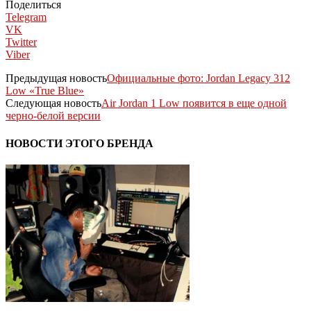
Поделиться
Telegram
VK
Twitter
Viber
Предыдущая новость
Официальные фото: Jordan Legacy 312
Low «True Blue»
Следующая новость
Air Jordan 1 Low появится в еще одной
черно-белой версии
НОВОСТИ ЭТОГО БРЕНДА