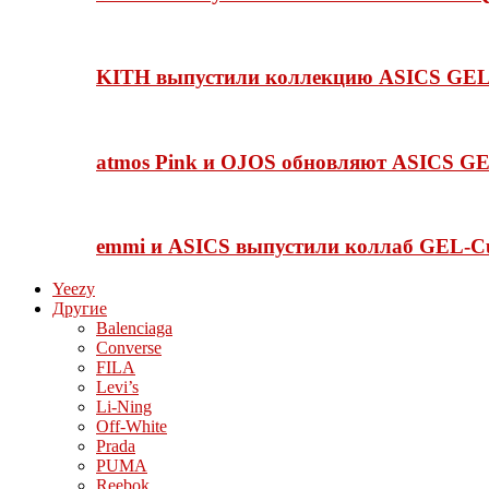
KITH выпустили коллекцию ASICS GEL-
atmos Pink и OJOS обновляют ASICS GE
emmi и ASICS выпустили коллаб GEL-C
Yeezy
Другие
Balenciaga
Converse
FILA
Levi’s
Li-Ning
Off-White
Prada
PUMA
Reebok