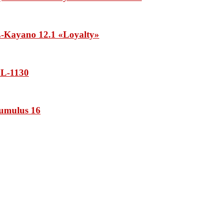
Kayano 12.1 «Loyalty»
L-1130
umulus 16