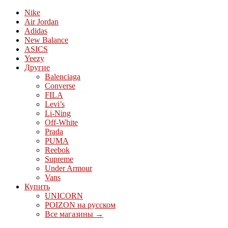
Nike
Air Jordan
Adidas
New Balance
ASICS
Yeezy
Другие
Balenciaga
Converse
FILA
Levi’s
Li-Ning
Off-White
Prada
PUMA
Reebok
Supreme
Under Armour
Vans
Купить
UNICORN
POIZON на русском
Все магазины →