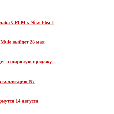
лаба CPFM x Nike Flea 1
 Mule выйдет 28 мая
йдет в широкую продажу…
 в коллекцию N7
рнутся 14 августа