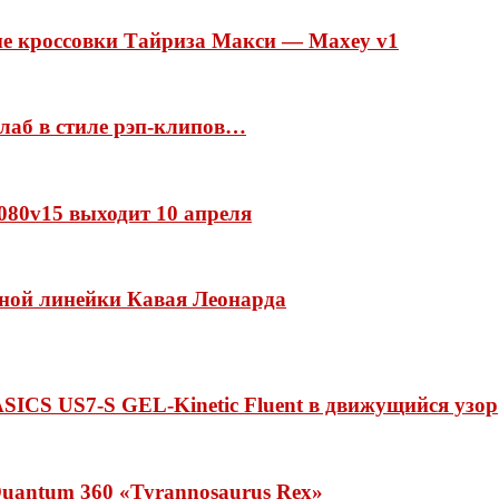
ые кроссовки Тайриза Макси — Maxey v1
ллаб в стиле рэп-клипов…
 1080v15 выходит 10 апреля
нной линейки Кавая Леонарда
ASICS US7-S GEL-Kinetic Fluent в движущийся узор
uantum 360 «Tyrannosaurus Rex»