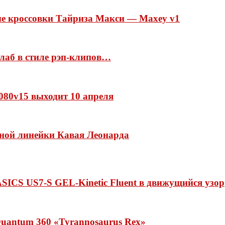
ые кроссовки Тайриза Макси — Maxey v1
ллаб в стиле рэп-клипов…
 1080v15 выходит 10 апреля
нной линейки Кавая Леонарда
ASICS US7-S GEL-Kinetic Fluent в движущийся узор
uantum 360 «Tyrannosaurus Rex»