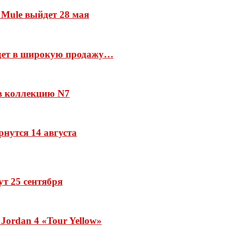
 Mule выйдет 28 мая
йдет в широкую продажу…
 в коллекцию N7
рнутся 14 августа
дут 25 сентября
Jordan 4 «Tour Yellow»