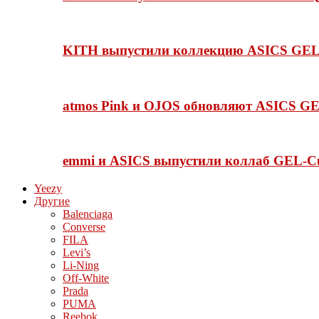
KITH выпустили коллекцию ASICS GEL-
atmos Pink и OJOS обновляют ASICS GE
emmi и ASICS выпустили коллаб GEL-C
Yeezy
Другие
Balenciaga
Converse
FILA
Levi’s
Li-Ning
Off-White
Prada
PUMA
Reebok