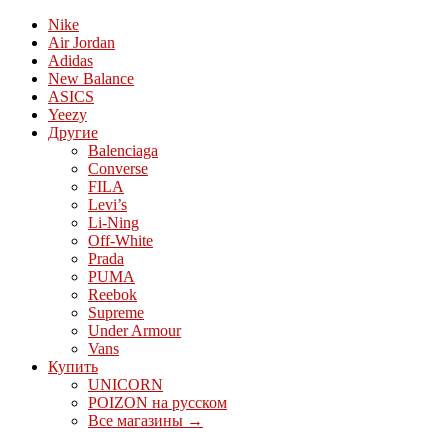
Nike
Air Jordan
Adidas
New Balance
ASICS
Yeezy
Другие
Balenciaga
Converse
FILA
Levi’s
Li-Ning
Off-White
Prada
PUMA
Reebok
Supreme
Under Armour
Vans
Купить
UNICORN
POIZON на русском
Все магазины →