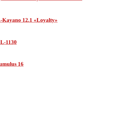
Kayano 12.1 «Loyalty»
L-1130
umulus 16