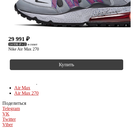
29 991
₽
14 996 ₽ × 2
в сплит
Nike Air Max 270
Купить
КОЛЛЕКЦИИ
Air Max
Air Max 270
Поделиться
Telegram
VK
Twitter
Viber