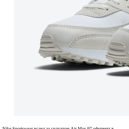
Nike Sportswear вслед за силуэтом Air Max 97 оформит в