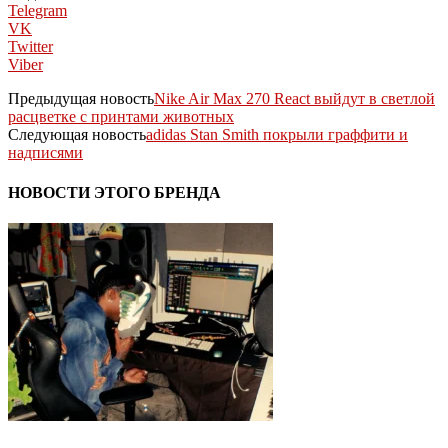
Telegram
VK
Twitter
Viber
Предыдущая новость
Nike Air Max 270 React выйдут в светлой
расцветке с принтами животных
Следующая новость
adidas Stan Smith покрыли граффити и
надписями
НОВОСТИ ЭТОГО БРЕНДА