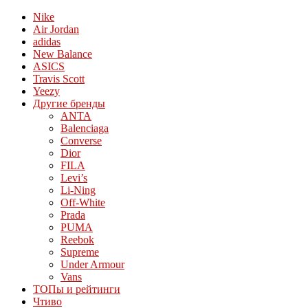
Nike
Air Jordan
adidas
New Balance
ASICS
Travis Scott
Yeezy
Другие бренды
ANTA
Balenciaga
Converse
Dior
FILA
Levi’s
Li-Ning
Off-White
Prada
PUMA
Reebok
Supreme
Under Armour
Vans
ТОПы и рейтинги
Чтиво