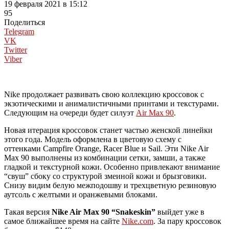
19 февраля 2021 в 15:12
95
Поделиться
Telegram
VK
Twitter
Viber
Nike продолжает развивать свою коллекцию кроссовок с
экзотическими и анималистичными принтами и текстурами.
Следующим на очереди будет силуэт
Air Max 90
.
Новая итерация кроссовок станет частью женской линейки
этого года. Модель оформлена в цветовую схему с
оттенками Campfire Orange, Racer Blue и Sail. Эти Nike Air
Max 90 выполнены из комбинации сетки, замши, а также
гладкой и текстурной кожи. Особенно привлекают внимание
“свуш” сбоку со структурой змеиной кожи и брызговики.
Снизу видим белую межподошву и трехцветную резиновую
аутсоль с желтыми и оранжевыми блоками.
Такая версия
Nike Air Max 90 “Snakeskin”
выйдет уже в
самое ближайшее время на сайте
Nike.com
. За пару кроссовок