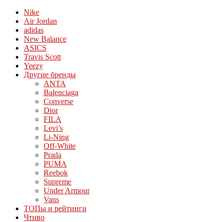
Nike
Air Jordan
adidas
New Balance
ASICS
Travis Scott
Yeezy
Другие бренды
ANTA
Balenciaga
Converse
Dior
FILA
Levi’s
Li-Ning
Off-White
Prada
PUMA
Reebok
Supreme
Under Armour
Vans
ТОПы и рейтинги
Чтиво