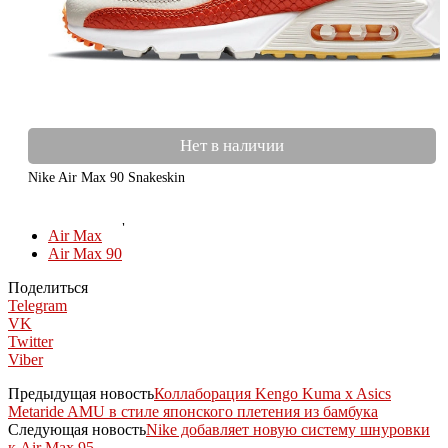
Нет в наличии
Nike Air Max 90 Snakeskin
КОЛЛЕКЦИИ
Air Max
Air Max 90
Поделиться
Telegram
VK
Twitter
Viber
Предыдущая новость
Коллаборация Kengo Kuma x Asics
Metaride AMU в стиле японского плетения из бамбука
Следующая новость
Nike добавляет новую систему шнуровки
к Air Max 95