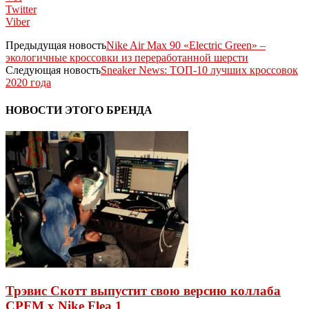
Twitter
Viber
Предыдущая новость
Nike Air Max 90 «Electric Green» –
экологичные кроссовки из переработанной шерсти
Следующая новость
Sneaker News: ТОП-10 лучших кроссовок
2020 года
НОВОСТИ ЭТОГО БРЕНДА
Трэвис Скотт выпустит свою версию коллаба
CPFM x Nike Flea 1