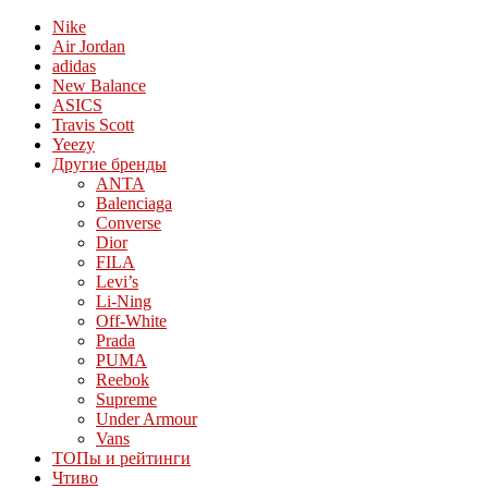
Nike
Air Jordan
adidas
New Balance
ASICS
Travis Scott
Yeezy
Другие бренды
ANTA
Balenciaga
Converse
Dior
FILA
Levi’s
Li-Ning
Off-White
Prada
PUMA
Reebok
Supreme
Under Armour
Vans
ТОПы и рейтинги
Чтиво