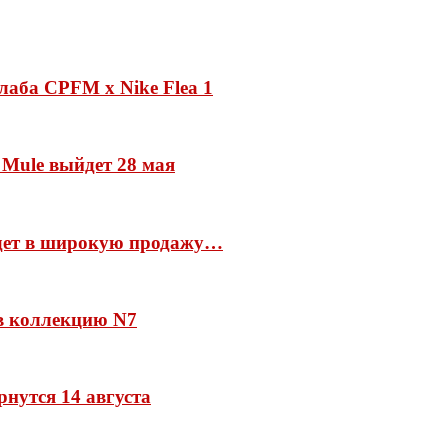
лаба CPFM x Nike Flea 1
 Mule выйдет 28 мая
йдет в широкую продажу…
 в коллекцию N7
рнутся 14 августа