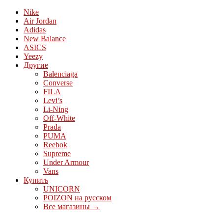
Nike
Air Jordan
Adidas
New Balance
ASICS
Yeezy
Другие
Balenciaga
Converse
FILA
Levi’s
Li-Ning
Off-White
Prada
PUMA
Reebok
Supreme
Under Armour
Vans
Купить
UNICORN
POIZON на русском
Все магазины →