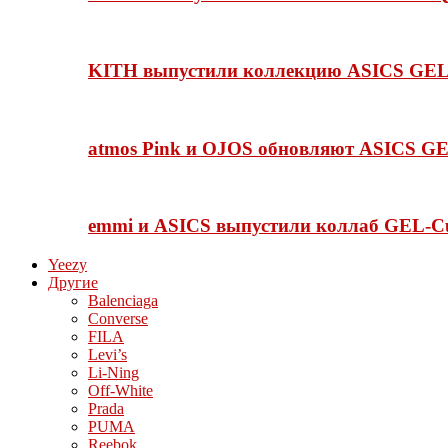
KITH выпустили коллекцию ASICS GEL-
atmos Pink и OJOS обновляют ASICS GE
emmi и ASICS выпустили коллаб GEL-C
Yeezy
Другие
Balenciaga
Converse
FILA
Levi’s
Li-Ning
Off-White
Prada
PUMA
Reebok