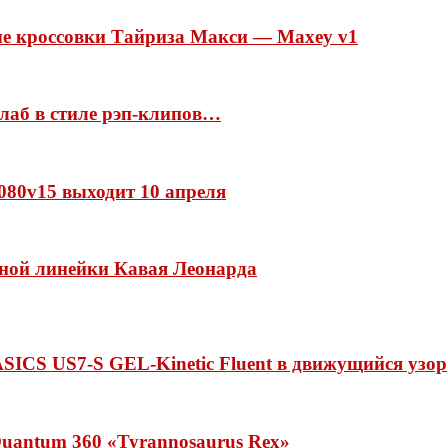
ые кроссовки Тайриза Макси — Maxey v1
ллаб в стиле рэп-клипов…
 1080v15 выходит 10 апреля
нной линейки Кавая Леонарда
ASICS US7-S GEL-Kinetic Fluent в движущийся узор
uantum 360 «Tyrannosaurus Rex»