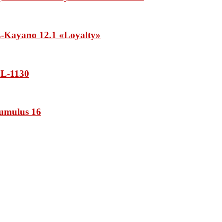
Kayano 12.1 «Loyalty»
L-1130
umulus 16