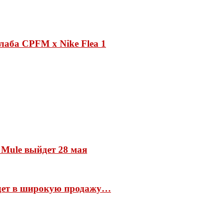
лаба CPFM x Nike Flea 1
 Mule выйдет 28 мая
йдет в широкую продажу…