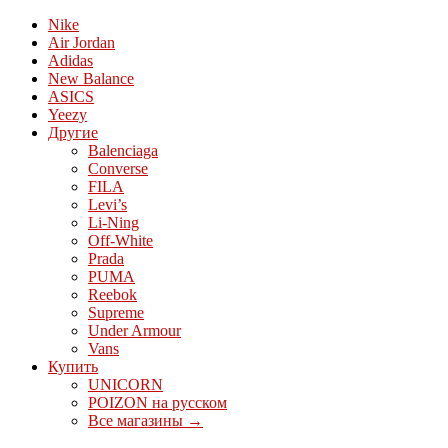
Nike
Air Jordan
Adidas
New Balance
ASICS
Yeezy
Другие
Balenciaga
Converse
FILA
Levi’s
Li-Ning
Off-White
Prada
PUMA
Reebok
Supreme
Under Armour
Vans
Купить
UNICORN
POIZON на русском
Все магазины →