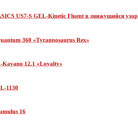
ASICS US7-S GEL-Kinetic Fluent в движущийся узор
uantum 360 «Tyrannosaurus Rex»
Kayano 12.1 «Loyalty»
L-1130
umulus 16