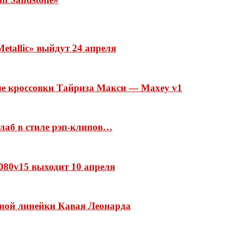
etallic» выйдут 24 апреля
ые кроссовки Тайриза Макси — Maxey v1
ллаб в стиле рэп-клипов…
 1080v15 выходит 10 апреля
нной линейки Кавая Леонарда